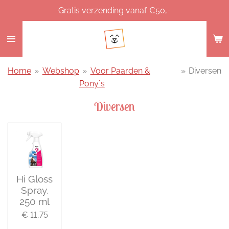
Gratis verzending vanaf €50,-
Ga
direct
naar
de
hoofdinhoud
Home
»
Webshop
»
Voor Paarden &
»
Diversen
Pony`s
Diversen
Hi Gloss
Spray,
250 ml
€ 11,75