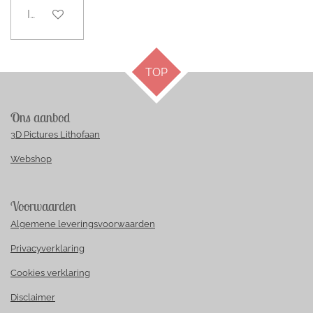
In winkelwagen
TOP
Ons aanbod
3D Pictures Lithofaan
Webshop
Voorwaarden
Algemene leveringsvoorwaarden
Privacyverklaring
Cookies verklaring
Disclaimer